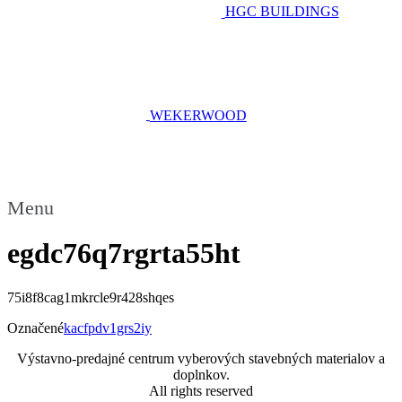
HGC BUILDINGS
WEKERWOOD
Menu
egdc76q7rgrta55ht
75i8f8cag1mkrcle9r428shqes
Označené
kacfpdv1grs2iy
Výstavno-predajné centrum vyberových stavebných materialov a
doplnkov.
All rights reserved