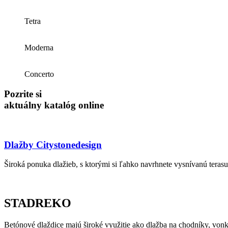
Tetra
Moderna
Concerto
Pozrite si
aktuálny katalóg online
Dlažby Citystonedesign
Široká ponuka dlažieb, s ktorými si ľahko navrhnete vysnívanú terasu
STADREKO
Betónové dlaždice majú široké využitie ako dlažba na chodníky, vonkaj