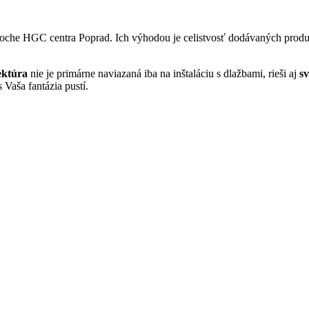
ploche HGC centra Poprad. Ich výhodou je celistvosť dodávaných produ
ektúra
nie je primárne naviazaná iba na inštaláciu s dlažbami, rieši aj
sv
 Vaša fantázia pustí.