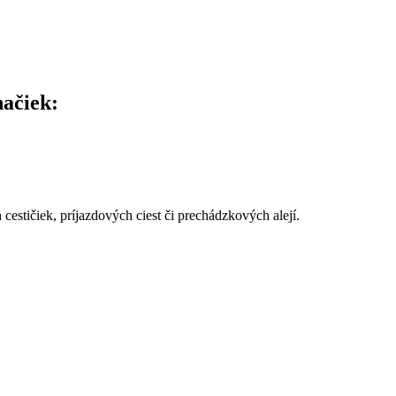
načiek:
cestičiek, príjazdových ciest či prechádzkových alejí.