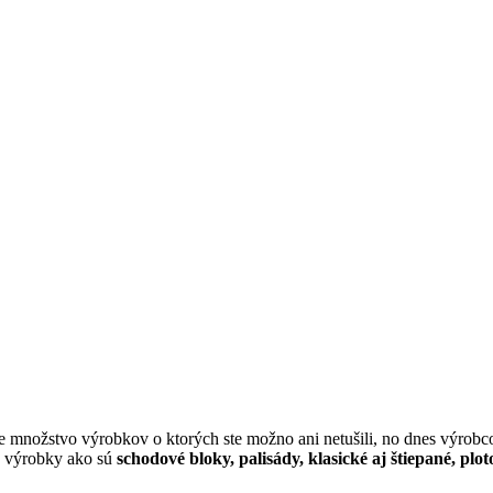
 množstvo výrobkov o ktorých ste možno ani netušili, no dnes výrobc
né výrobky ako sú
schodové bloky, palisády, klasické aj štiepané, pl