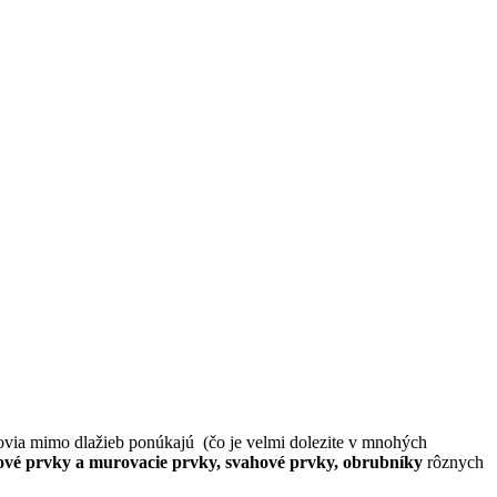
ovia mimo dlažieb ponúkajú (čo je velmi dolezite v mnohých
otové prvky a murovacie prvky,
svahové prvky, obrubníky
rôznych