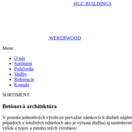
HGC BUILDINGS
WEKERWOOD
Menu
O nás
Sortiment
Požičovňa
Služby
Referencie
Kontakt
SORTIMENT
Betónová architektúra
V ponuke jednotlivých výrobcov prevažne zámkových dlažieb nájdete
prípadoch v totožných odtieňoch ako je vybratá dlažba) aj nasledov
výšok a typov a mnoho iných výrobkov.