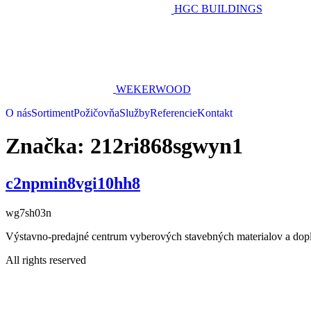
HGC BUILDINGS
WEKERWOOD
O nás
Sortiment
Požičovňa
Služby
Referencie
Kontakt
Značka:
212ri868sgwyn1
c2npmin8vgi10hh8
wg7sh03n
Výstavno-predajné centrum vyberových stavebných materialov a dop
All rights reserved