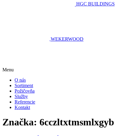
HGC BUILDINGS
WEKERWOOD
Menu
O nás
Sortiment
Požičovňa
Služby
Referencie
Kontakt
Značka:
6cczltxtmsmlxgyb