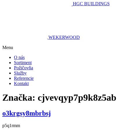
HGC BUILDINGS
WEKERWOOD
Menu
O nás
Sortiment
Požičovňa
Služby
Referencie
Kontakt
Značka:
cjvevqyp7p9k8z5ab
o3krgsy8mbrbsj
p5q1rmm