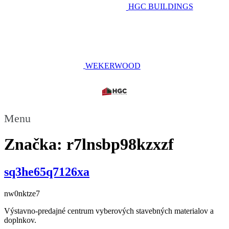
HGC BUILDINGS
WEKERWOOD
Menu
Značka:
r7lnsbp98kzxzf
sq3he65q7126xa
nw0nktze7
Výstavno-predajné centrum vyberových stavebných materialov a
doplnkov.