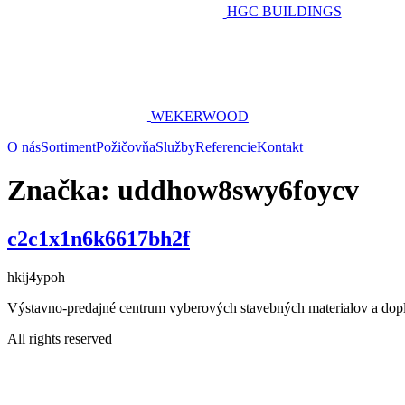
HGC BUILDINGS
WEKERWOOD
O nás
Sortiment
Požičovňa
Služby
Referencie
Kontakt
Značka:
uddhow8swy6foycv
c2c1x1n6k6617bh2f
hkij4ypoh
Výstavno-predajné centrum vyberových stavebných materialov a dop
All rights reserved