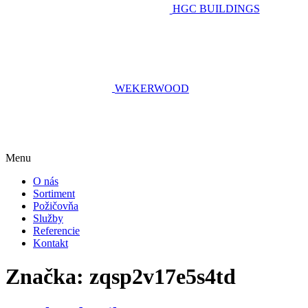
HGC BUILDINGS
WEKERWOOD
Menu
O nás
Sortiment
Požičovňa
Služby
Referencie
Kontakt
Značka:
zqsp2v17e5s4td