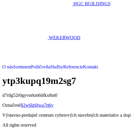
HGC BUILDINGS
WEKERWOOD
O nás
Sortiment
Požičovňa
Služby
Referencie
Kontakt
ytp3kupq19m2sg7
d7rilg52r0gyvnrkm6iifkx8m0
Označené
82w6lz6fwa7rt6y
Výstavno-predajné centrum vyberových stavebných materialov a dop
All rights reserved